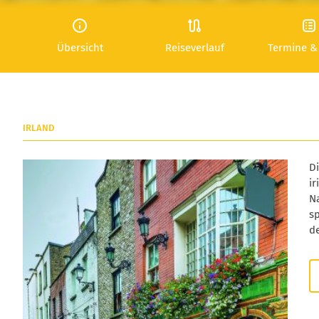
Übersicht
Reiseverlauf
Termine &
IRLAND
D
ir
Na
sp
d