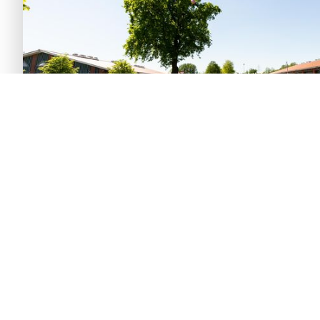
© 2026 HÖFFMANN REISEN
Große Straße 30, D - 49377 Vechta
Telefon:
0 44 41 / 89 20 30