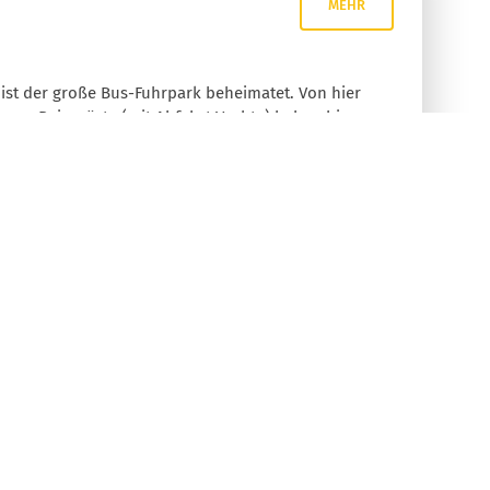
MEHR
ist der große Bus-Fuhrpark beheimatet. Von hier
nsere Reisegäste (mit Abfahrt Vechta) haben hier
stenlos in unmittelbarer Nähe zum Bus und können
ENTDECKEN
Facebook
n
Twitter