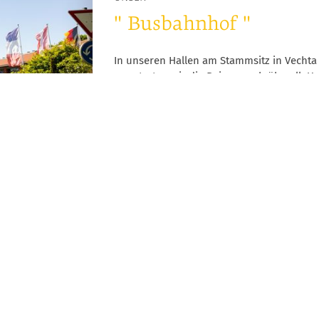
" Busbahnhof "
In unseren Hallen am Stammsitz in Vechta 
aus starten wir die Reisen nach überall. U
ihren "Check-In". Sie parken ihre PKW ko
so ganz bequem die Reise antreten.
MENÜ
Start
Über uns
Aktuelles
Gutschein & Katalog
Kontakt
Reise finde