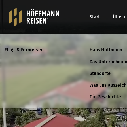
Start
Über u
Flug- & Fernreisen
Flug- & Fernreisen
Flug- & Fernreisen
Hans Höffmann
Gutschein bestel
Kontakt
Das Unternehme
Katalog anforder
Standorte
Was uns auszeich
Die Geschichte