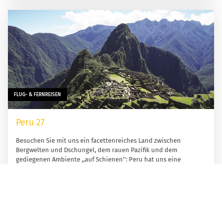
FLUG- & FERNREISEN
Peru 27
Besuchen Sie mit uns ein facettenreiches Land zwischen
Bergwelten und Dschungel, dem rauen Pazifik und dem
gediegenen Ambiente ,,auf Schienen'': Peru hat uns eine
einzigartige Natur, erstklassigen Service und besonders
freundliche und zuvorkommende Menschen zu bieten. Dieses
Land begeistert uns und diese Reise wird Sie begeistern!
ab 5.930,- €
MEHR ERFAHREN