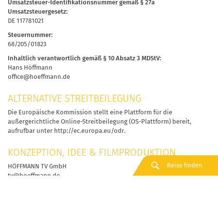
Umsatzsteuer-Identifikationsnummer gemäß § 27a
Umsatzsteuergesetz:
DE 117781021
Steuernummer:
68/205/01823
Inhaltlich verantwortlich gemäß § 10 Absatz 3 MDStV:
Hans Höffmann
office@hoeffmann.de
ALTERNATIVE STREITBEILEGUNG
Die Europäische Kommission stellt eine Plattform für die
außergerichtliche Online-Streitbeilegung (OS-Plattform) bereit,
aufrufbar unter
http://ec.europa.eu/odr
.
KONZEPTION, IDEE & FILMPRODUKTION
Reise finden
HÖFFMANN TV GmbH
tv@hoeffmann.de
GESTALTUNG, UMSETZUNG UND TECHNIK
webbrand GmbH